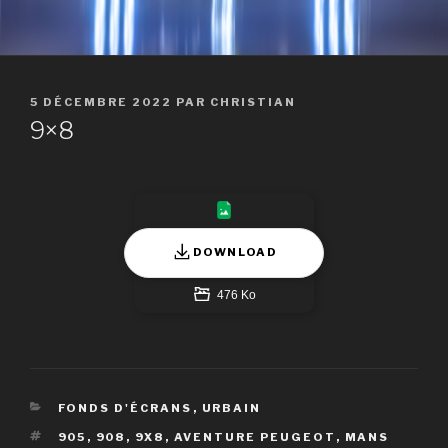
PUBLIÉ
5 DÉCEMBRE 2022
PAR
CHRISTIAN
LE
9×8
DOWNLOAD
476 Ko
CATÉGORIES
FONDS D'ÉCRANS
,
URBAIN
ÉTIQUETTES
905
,
908
,
9X8
,
AVENTURE PEUGEOT
,
MANS