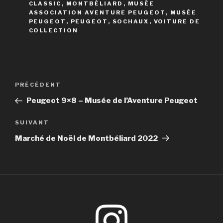
CLASSIC
,
MONTBÉLIARD
,
MUSÉE
ASSOCIATION AVENTURE PEUGEOT
,
MUSÉE
PEUGEOT
,
PEUGEOT
,
SOCHAUX
,
VOITURE DE
COLLECTION
Navigation
Article
PRÉCÉDENT
de
précédent
Peugeot 9×8 – Musée de l’Aventure Peugeot
l’article
Article
SUIVANT
suivant
Marché de Noël de Montbéliard 2022