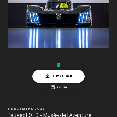
DOWNLOAD
476 Ko
PUBLIÉ
5 DÉCEMBRE 2022
LE
Peugeot 9×8 – Musée de l’Aventure