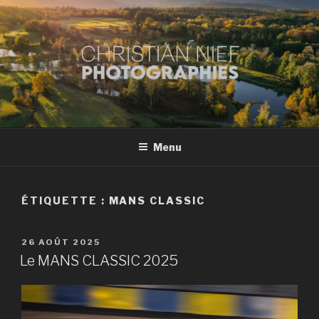
Aller
au
contenu
principal
CHRISTIAN NIEF
Conseils et tutoriels pour prises de vues et post-traitements
PHOTOGRAPHE À
MONTBÉLIARD
Menu
ÉTIQUETTE :
MANS CLASSIC
PUBLIÉ
26 AOÛT 2025
LE
Le MANS CLASSIC 2025