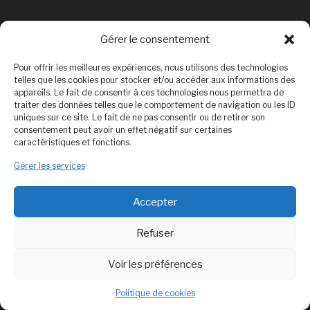
Gérer le consentement
Rechercher
Pour offrir les meilleures expériences, nous utilisons des technologies
Rechercher
telles que les cookies pour stocker et/ou accéder aux informations des
appareils. Le fait de consentir à ces technologies nous permettra de
traiter des données telles que le comportement de navigation ou les ID
uniques sur ce site. Le fait de ne pas consentir ou de retirer son
consentement peut avoir un effet négatif sur certaines
Politique de confidentialité
caractéristiques et fonctions.
Mentions légales
Gérer les services
Politique de cookies (UE)
Accepter
Refuser
Politique de confidentialité
Fièrement propulsé par
Voir les préférences
WordPress
Politique de cookies