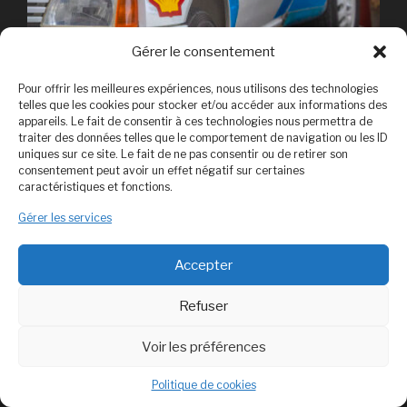
Gérer le consentement
Pour offrir les meilleures expériences, nous utilisons des technologies
telles que les cookies pour stocker et/ou accéder aux informations des
appareils. Le fait de consentir à ces technologies nous permettra de
traiter des données telles que le comportement de navigation ou les ID
uniques sur ce site. Le fait de ne pas consentir ou de retirer son
consentement peut avoir un effet négatif sur certaines
caractéristiques et fonctions.
Gérer les services
Accepter
La Bourse d’échange
Refuser
En parallèle de l’évènement, L’Association de l’Aventure
Peugeot organisait une bourse d’échange. C’était
Voir les préférences
l’occasion pour les collectionneurs de dénicher la pièce
Politique de cookies
rare, le véhicule à restaurer (ou qui servira de réservoir de