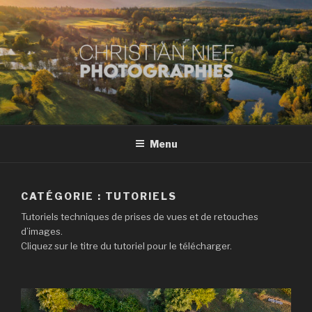
Aller
au
contenu
principal
CHRISTIAN NIEF
Conseils et tutoriels pour prises de vues et post-traitements
PHOTOGRAPHE À
MONTBÉLIARD
Menu
CATÉGORIE :
TUTORIELS
Tutoriels techniques de prises de vues et de retouches
d’images.
Cliquez sur le titre du tutoriel pour le télécharger.