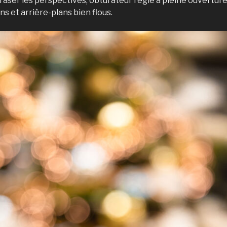
aser les perspectives, obturateur réglé à pleine ouverture
s et arrière-plans bien flous.