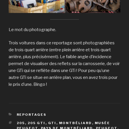
Le mot du photographe.
Trois voitures dans ce reportage sont photographiées
de trois quart arrière (entre plein arrière et trois quart
arrière, plus précisément). Le faible angle d’incidence
permet de visualiser des reflets sur la carrosserie, de voir
une GTi qui se reflète dans une GTi ! Pour peu qu’une
autre GTi se situe en arrière plan, vous en avez trois pour
le prix d’une. Bingo !
CATÉGORIES
REPORTAGES
ÉTIQUETTES
205
,
205 GTI
,
GTI
,
MONTBÉLIARD
,
MUSÉE
PEUGEOT
,
PAYS DE MONTBÉLIARD
,
PEUGEOT
,