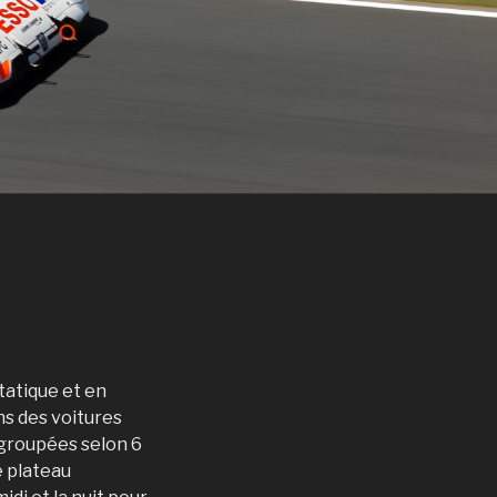
tatique et en
ns des voitures
egroupées selon 6
e plateau