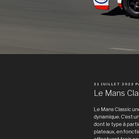
PUBLIÉ
21 JUILLET 2022
P
LE
Le Mans Cla
Le Mans Classic un
dynamique. C’est un
dont le type à part
plateaux, en foncti