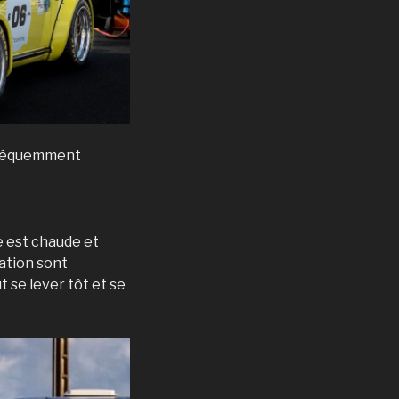
t fréquemment
re est chaude et
ration sont
t se lever tôt et se