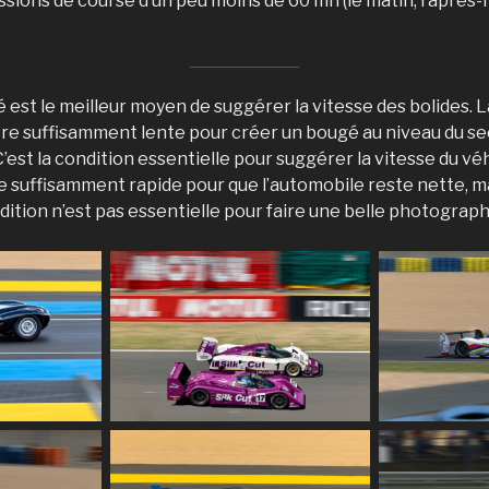
ssions de course d’un peu moins de 60 mn (le matin, l’après-m
lé est le meilleur moyen de suggérer la vitesse des bolides. L
être suffisamment lente pour créer un bougé au niveau du se
C’est la condition essentielle pour suggérer la vitesse du v
re suffisamment rapide pour que l’automobile reste nette, ma
tion n’est pas essentielle pour faire une belle photograph