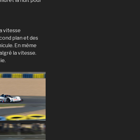
idi et la nuit pour
a vitesse
cond plan et des
éhicule. En même
lgré la vitesse.
ie.