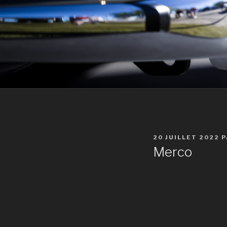
PUBLIÉ
20 JUILLET 2022
P
LE
Merco