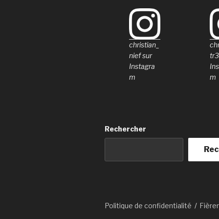
christian_
chr
nief sur
tr3
Instagra
In
m
m
Rechercher
Rec
Politique de confidentialité
Fière