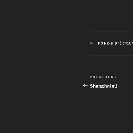
CATÉGORIES
FONDS D'ÉCRA
Navigation
Article
PRÉCÉDENT
de
précédent
Shanghai #1
l’article