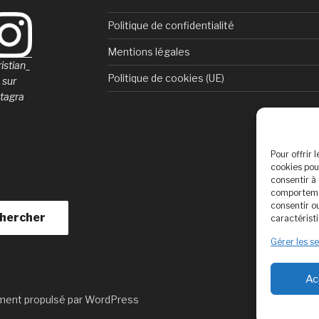
Politique de confidentialité
Mentions légales
istian_
Politique de cookies (UE)
 sur
stagra
Pour offrir 
cookies pou
consentir à
comportemen
consentir o
hercher
caractéristi
Gérer les s
Ac
ment propulsé par WordPress