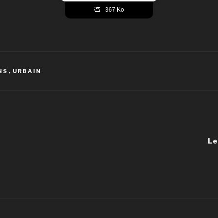
367 Ko
NS
,
URBAIN
Le