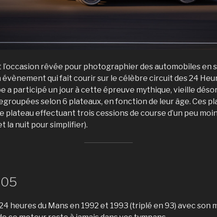
t l’occasion rêvée pour photographier des automobiles en s
 évènement qui fait courir sur le célèbre circuit des 24 He
pe a participé un jour à cette épreuve mythique, vieille déso
egroupées selon 6 plateaux, en fonction de leur âge. Ces pl
que plateau effectuant trois cessions de course d’un peu moin
t la nuit pour simplifier).
905
24 heures du Mans en 1992 et 1993 (triplé en 93) avec son 