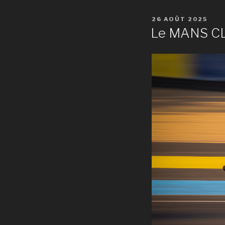
PUBLIÉ
26 AOÛT 2025
LE
Le MANS C