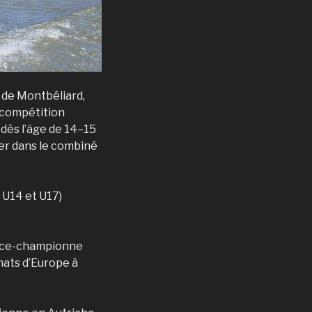
s de Montbéliard,
n compétition
 dès l’âge de 14–15
ller dans le combiné
 U14 et U17)
 vice-championne
nats d’Europe à