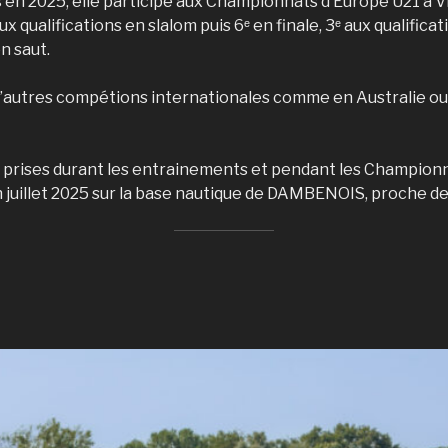
 en 2025, elle participe aux Championnats d’Europe U21 à 
ux qualifications en slalom puis 6ᵉ en finale, 3ᵉ aux qualifica
en saut.
s d’autres compétions internationales comme en Australie ou
 prises durant les entrainements et pendant les Championn
n juillet 2025 sur la base nautique de DAMBENOIS, proche
M