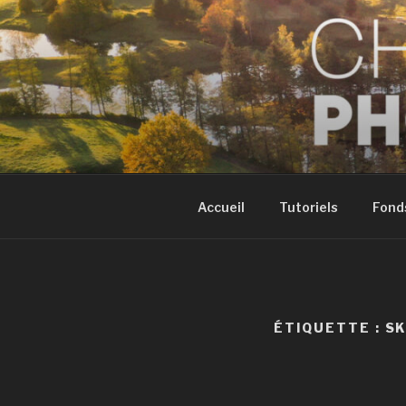
Aller
au
contenu
principal
CHRISTIAN
Conseils et tutoriels pour pri
MONTBÉLI
Accueil
Tutoriels
Fond
ÉTIQUETTE :
SK