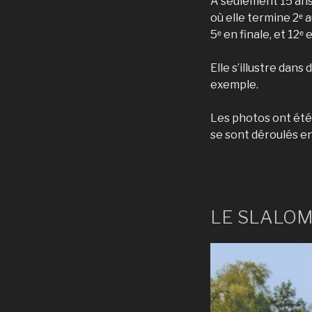
A seulement 15 ans
où elle termine 2ᵉ a
5ᵉ en finale, et 12ᵉ 
Elle s’illustre dan
exemple.
Les photos ont été
se sont déroulés e
LE SLALO