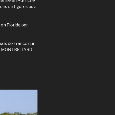
Vienne en Autriche
tions en figures puis
 en Floride par
ats de France qui
 de MONTBELIARD.