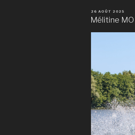
PUBLIÉ
26 AOÛT 2025
LE
Mélitine M