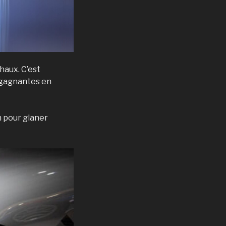
haux. C’est
t gagnantes en
n pour glaner