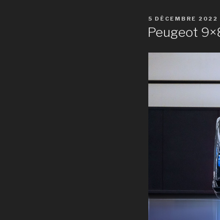
PUBLIÉ
5 DÉCEMBRE 2022
LE
Peugeot 9×8