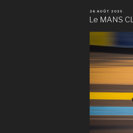
PUBLIÉ
26 AOÛT 2025
LE
Le MANS C