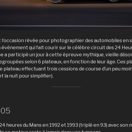
t l’occasion rêvée pour photographier des automobiles en s
 évènement qui fait courir sur le célèbre circuit des 24 He
pe a participé un jour à cette épreuve mythique, vieille déso
egroupées selon 6 plateaux, en fonction de leur âge. Ces pl
que plateau effectuant trois cessions de course d’un peu moin
t la nuit pour simplifier).
905
24 heures du Mans en 1992 et 1993 (triplé en 93) avec son 