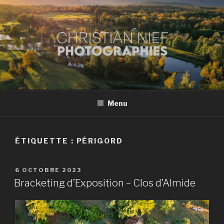
Aller
au
contenu
principal
CHRISTIAN NIEF
Conseils et tutoriels pour prises de vues et post-traitements
PHOTOGRAPHE À
MONTBÉLIARD
Menu
ÉTIQUETTE :
PÉRIGORD
PUBLIÉ
6 OCTOBRE 2023
LE
Bracketing d’Exposition – Clos d’Almide