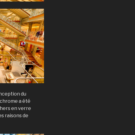
nception du
ochrome a été
nchers en verre
es raisons de