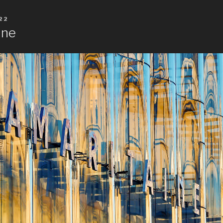
22
ine